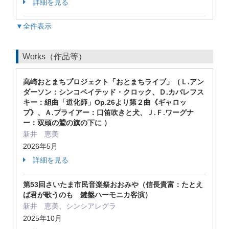
詳細を見る
▼全件表示
Works（作品等）
高崎おとまちプロジェクト「おとまちライブ」（Ｌ.アン
ダーソン：シンコペイテッド・クロック、Ｄ.カバレフス
キー：組曲「道化師」Op.26より第２曲《ギャロッ
プ》、Ａ.プライアー：口笛吹きと犬、Ｊ.Ｆ.ワーグナ
ー：双頭の鷲の旗の下に ）
新井 恵美
2026年5月
詳細を見る
第53回さいたま市民音楽祭おおみや（信長貴富：たとえ
ば君が歌うのも 鍵盤ハーモニカ客演）
新井 恵美、シンシアレグラ
2025年10月