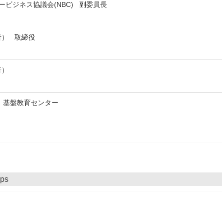
ービジネス協議会(NBC) 副委員長
業者） 取締役
者）
rsity 基盤教育センター
ips