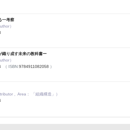
る一考察
uthor）
3
者が織り成す未来の教科書ー
uthor）
4
（ ISBN:
9784911082058
）
ributor , Area： 「組織構造」）
4