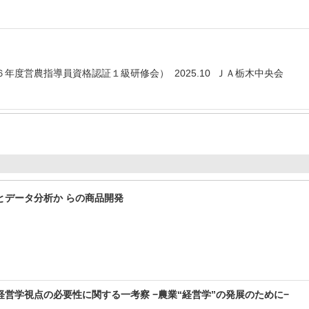
年度営農指導員資格認証１級研修会） 2025.10 ＪＡ栃木中央会
とデータ分析か らの商品開発
営学視点の必要性に関する一考察 −農業“経営学”の発展のために−