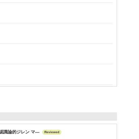
認識論的ジレン マ—
Reviewed