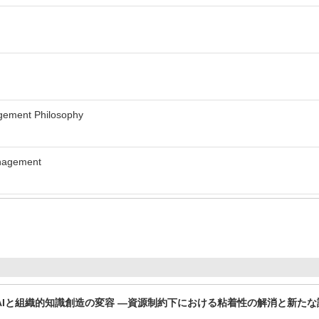
ement Philosophy
nagement
AIと組織的知識創造の変容 —資源制約下における粘着性の解消と新たな