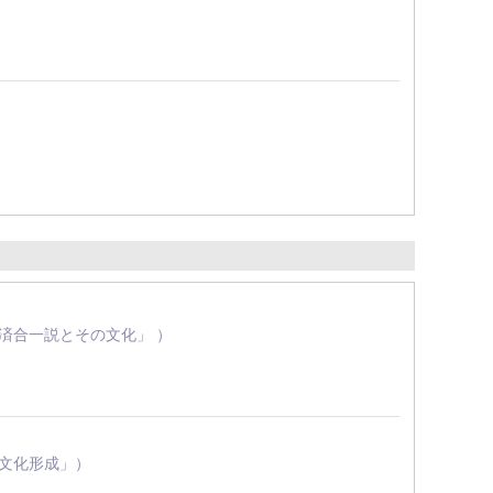
道徳経済合一説とその文化」 ）
経営文化形成」）