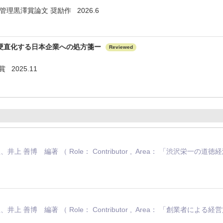
管理黒澤賞論文 奨励作 2026.6
硬直化する日本企業への処方箋ー
Reviewed
2025.11
井上 善博 編著 （ Role： Contributor , Area： 「渋沢栄一の
上 善博 編著 （ Role： Contributor , Area： 「創業者による