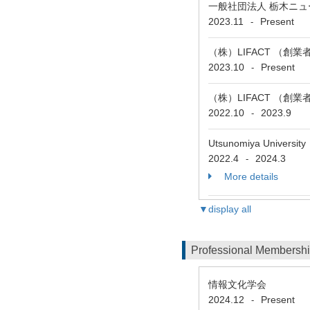
一般社団法人 栃木ニュ
2023.11
Present
-
（株）LIFACT （創
2023.10
Present
-
（株）LIFACT （創業
2022.10
2023.9
-
Utsunomiya Unive
2022.4
2024.3
-
More details
▼display all
Professional Membersh
情報文化学会
2024.12
Present
-