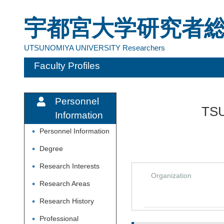
宇都宮大学研究者
UTSUNOMIYA UNIVERSITY Researchers
Faculty Profiles
Personnel
TSU
Information
Personnel Information
◆
Degree
◆
Research Interests
◆
Organization
Research Areas
◆
Research History
◆
Professional
◆