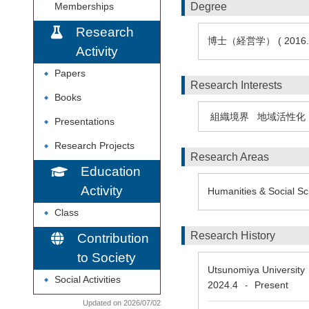
Degree
Memberships
Research
博士（経営学） ( 2016
Activity
Papers
◆
Research Interests
Books
◆
組織境界
地域活性化
Presentations
◆
Research Projects
◆
Research Areas
Education
Activity
Humanities & Social Sc
Class
◆
Research History
Contribution
to Society
Utsunomiya Universit
Social Activities
◆
2024.4
Present
-
Updated on 2026/07/02