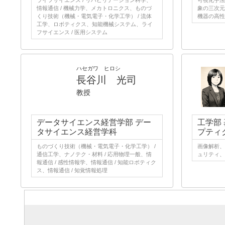
ライフサイエンス / リハビリテーション科学、
可視化手法
情報通信 / 機械力学、メカトロニクス、ものづ
象の三次元
くり技術（機械・電気電子・化学工学） / 流体
機器の高性
工学、ロボティクス、知能機械システム、ライ
フサイエンス / 医用システム
ハセガワ ヒロシ
長谷川 光司
教授
データサイエンス経営学部 デー
工学部
タサイエンス経営学科
プティ
ものづくり技術（機械・電気電子・化学工学） /
画像解析、
通信工学、ナノテク・材料 / 応用物理一般、情
ュリティ、
報通信 / 感性情報学、情報通信 / 知能ロボティク
ス、情報通信 / 知覚情報処理