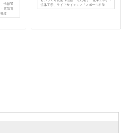
ものづくり技術（機械・電気電子・化学工学） /
学、情報通
流体工学、ライフサイエンス / スポーツ科学
械・電気電
子機器