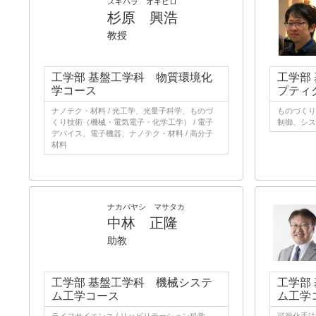
スギハラ オキヒロ
杉原 興浩
教授
工学部 基盤工学科 物質環境化
工学部
学コース
プティ
ナノテク・材料 / 光工学、光量子科学、ものづ
ものづくり
くり技術（機械・電気電子・化学工学） / 電子
制御、シス
デバイス、電子機器、ナノテク・材料 / 高分子
材料
ナカバヤシ マサタカ
中林 正隆
助教
工学部 基盤工学科 機械システ
工学部
ム工学コース
ム工学