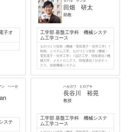
タバタ ケンタ
田畑 研太
助教
電子オ
工学部 基盤工学科 機械システ
ム工学コース
ものづくり技術（機械・電気電子・化学工学） /
制御、システム工学、ものづくり技術（機械・
電気電子・化学工学） / 設計工学、情報通信 / 機
械力学、メカトロニクス、情報通信 / ロボティ
クス、知能機械システム
アン ヘーガ
ハセガワ ヒロアキ
長谷川 裕晃
ian
教授
工学部 基盤工学科 機械システ
システ
ム工学コース