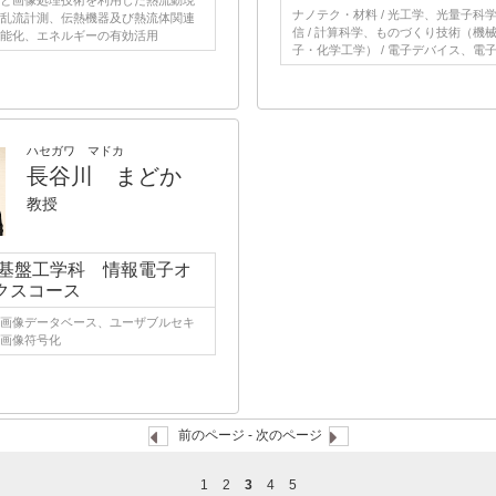
と画像処理技術を利用した熱流動現
ナノテク・材料 / 光工学、光量子科
乱流計測、伝熱機器及び熱流体関連
信 / 計算科学、ものづくり技術（機
能化、エネルギーの有効活用
子・化学工学） / 電子デバイス、電
ハセガワ マドカ
長谷川 まどか
教授
 基盤工学科 情報電子オ
クスコース
画像データベース、ユーザブルセキ
画像符号化
前のページ
-
次のページ
1
2
3
4
5