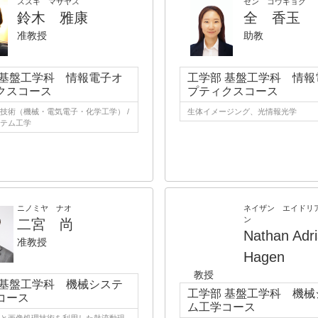
スズキ マサヤス
ゼン コウギョク
鈴木 雅康
全 香玉
准教授
助教
 基盤工学科 情報電子オ
工学部 基盤工学科 情報
クスコース
プティクスコース
技術（機械・電気電子・化学工学） /
生体イメージング、光情報光学
テム工学
ニノミヤ ナオ
ネイザン エイドリ
ン
二宮 尚
Nathan Adr
准教授
Hagen
教授
 基盤工学科 機械システ
工学部 基盤工学科 機械
コース
ム工学コース