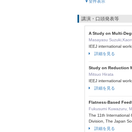
▼全件表示
講演・口頭発表等
A Study on Multi-Deg
Masayasu Suzuki,Kaor
IEEJ international wo
詳細を見る
Study on Reduction M
Mitsuo Hirata
IEEJ international wo
詳細を見る
Flatness-Based Feed
Fukusumi Kuwazuru, Mi
The 11th Internation
Division, The Japan So
詳細を見る