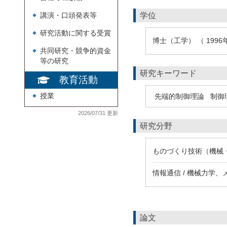
学位
講演・口頭発表等
◆
研究活動に関する受賞
◆
博士（工学） （ 1996
共同研究・競争的資金
◆
等の研究
研究キーワード
教育活動
授業
先端的制御理論
制御
◆
2026/07/31 更新
研究分野
ものづくり技術（機械・
情報通信 / 機械力学、
論文