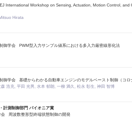
nternational Workshop on Sensing, Actuation, Motion Control, and Op
itsuo Hirata
自動制御学会 PWM型入力サンプル値系における多入力厳密線形化法
自動制御学会 基礎からわかる自動車エンジンのモデルベースト制御（コロ
大森 浩充, 平田 光男, 水本 郁朗, 一柳 満久, 松永 彰生, 神田 智博
・計測制御部門 パイオニア賞
械学会 周波数整形型終端状態制御の開発