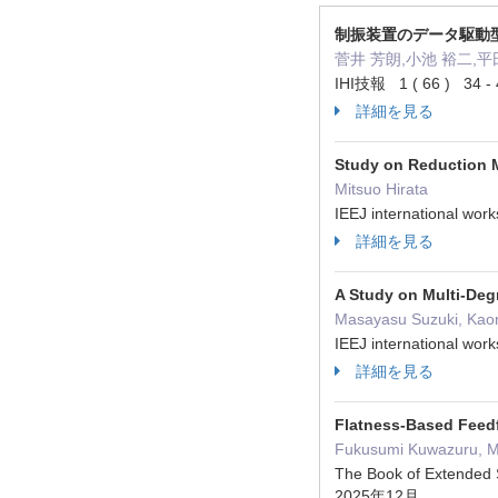
制振装置のデータ駆動
菅井 芳朗,小池 裕二,平
IHI技報 1 ( 66 ) 34 
詳細を見る
Study on Reduction M
Mitsuo Hirata
IEEJ international wo
詳細を見る
A Study on Multi-Deg
Masayasu Suzuki, Kaor
IEEJ international wo
詳細を見る
Flatness-Based Feed
Fukusumi Kuwazuru, Mi
The Book of Extended 
2025年12月