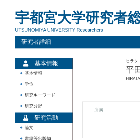
宇都宮大学研究者
UTSUNOMIYA UNIVERSITY Researchers
研究者詳細
ヒラタ
基本情報
平
基本情報
◆
HIRATA
学位
◆
研究キーワード
◆
研究分野
◆
所属
研究活動
論文
◆
書籍等出版物
◆