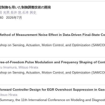
型制御を用いた制御調整技術の開発
田 光男,長井 悠,石本 興史
- 40 2026年7月
ethod of Measurement Noise Effect in Data-Driven Final-State C
rkshop on Sensing, Actuation, Motion Control, and Optimization (
ree-of-Freedom Pulse Modulation and Frequency Shaping of Cont
u Imamura, Mitsuo Hirata
rkshop on Sensing, Actuation, Motion Control, and Optimization (
forward Controller Design for EGR Overshoot Suppression in Ga
tsuo Hirata
Summary, the 11th International Conference on Modeling and Diagn