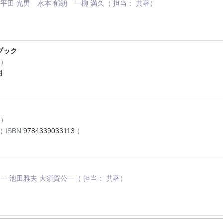
平田 光男 水本 郁朗 一柳 満久（ 担当： 共著）
ブック
）
月
著）
（ ISBN:
9784339033113
）
一 池田雅夫 大須賀公一（ 担当： 共著）