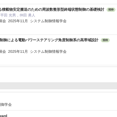
る積載物安定搬送のための周波数整形型終端状態制御の基礎検討
招待
，平田 光男，仲田 勇人
会 2025年11月 システム制御情報学会
∞制御による電動パワーステアリング角度制御系の高帯域設計
招待
会 2025年11月 システム制御情報学会
動制御学会
ward