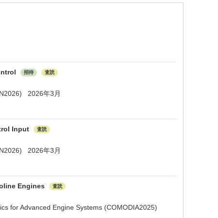
ontrol
招待
査読
SAMCON2026) 2026年3月
rol Input
査読
SAMCON2026) 2026年3月
soline Engines
査読
ostics for Advanced Engine Systems (COMODIA2025)