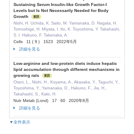
Sustaining Serum Insulin-like Growth Factor-I
Levels but Is Not Necessarily Needed for Body
Growth
査読
Nishi, H. Uchida, K. Saito, M. Yamanaka, D. Nagata, H.
Tomoshige, H. Miyata, I. Ito, K. Toyoshima, Y. Takahashi,
S. I. Hakuno, F. Takenaka, A.
Cells 11 ( 9 ) 1523 2022年5月
詳細を見る
Low-arginine and low-protein diets induce hepatic
lipid accumulation through different mechanisms in
growing rats
査読
Otani, L., Nishi, H., Koyama, A., Akasaka, Y., Taguchi, Y.,
Toyoshima, Y., Yamanaka, D., Hakuno, F., Jia, H.,
Takahashi, S., Kato, H.
Nutr Metab (Lond) 17 60 2020年8月
詳細を見る
▼全件表示