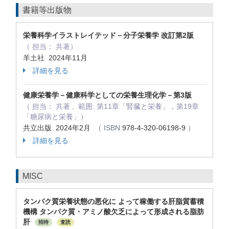
書籍等出版物
栄養科学イラストレイテッド－分子栄養学 改訂第2版
（ 担当： 共著）
羊土社 2024年11月
詳細を見る
健康栄養学－健康科学としての栄養生理化学－第3版
（ 担当： 共著 , 範囲: 第11章「腎臓と栄養」，第19章
「糖尿病と栄養」）
共立出版 2024年2月
（ ISBN:
978-4-320-06198-9
）
詳細を見る
MISC
タンパク質栄養状態の悪化に よって稼働する肝脂質蓄積
機構 タンパク質・アミノ酸欠乏によって形成される脂肪
肝
招待
査読