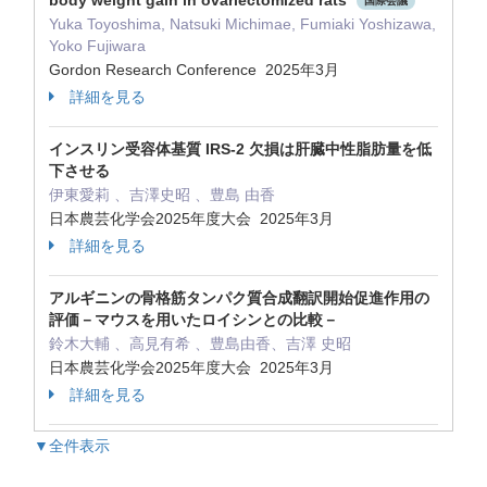
body weight gain in ovariectomized rats
国際会議
Yuka Toyoshima, Natsuki Michimae, Fumiaki Yoshizawa,
Yoko Fujiwara
Gordon Research Conference 2025年3月
詳細を見る
インスリン受容体基質 IRS-2 欠損は肝臓中性脂肪量を低
下させる
伊東愛莉 、吉澤史昭 、豊島 由香
日本農芸化学会2025年度大会 2025年3月
詳細を見る
アルギニンの骨格筋タンパク質合成翻訳開始促進作用の
評価－マウスを用いたロイシンとの比較－
鈴木大輔 、高見有希 、豊島由香、吉澤 史昭
日本農芸化学会2025年度大会 2025年3月
詳細を見る
▼全件表示