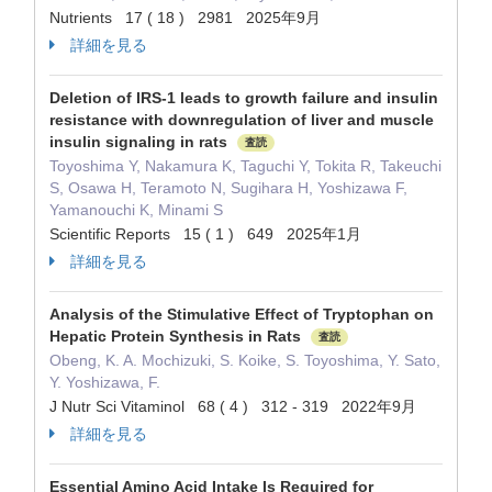
Nutrients 17 ( 18 ) 2981 2025年9月
詳細を見る
Deletion of IRS-1 leads to growth failure and insulin
resistance with downregulation of liver and muscle
insulin signaling in rats
査読
Toyoshima Y, Nakamura K, Taguchi Y, Tokita R, Takeuchi
S, Osawa H, Teramoto N, Sugihara H, Yoshizawa F,
Yamanouchi K, Minami S
Scientific Reports 15 ( 1 ) 649 2025年1月
詳細を見る
Analysis of the Stimulative Effect of Tryptophan on
Hepatic Protein Synthesis in Rats
査読
Obeng, K. A. Mochizuki, S. Koike, S. Toyoshima, Y. Sato,
Y. Yoshizawa, F.
J Nutr Sci Vitaminol 68 ( 4 ) 312 - 319 2022年9月
詳細を見る
Essential Amino Acid Intake Is Required for