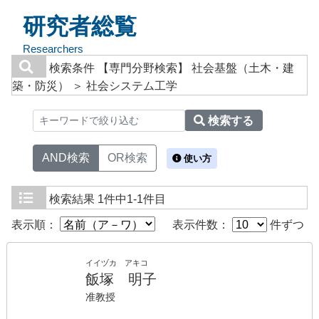
研究者総覧
Researchers
検索条件
【専門分野検索】 社会基盤（土木・建
築・防災） ＞ 社会システム工学
検索する
AND検索
OR検索
使い方
検索結果
1件中1-1件目
表示順：
表示件数：
件ずつ
イイヅカ アキコ
飯塚 明子
准教授