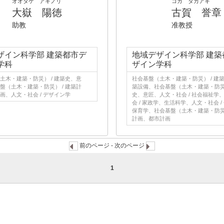
オオタケ アキノリ
コガ タカアキ
大嶽 陽徳
古賀 誉章
助教
准教授
ザイン科学部 建築都市デ
地域デザイン科学部 建築
学科
ザイン学科
土木・建築・防災） / 建築史、意
社会基盤（土木・建築・防災） / 建
盤（土木・建築・防災） / 建築計
築設備、社会基盤（土木・建築・防災）
画、人文・社会 / デザイン学
史、意匠、人文・社会 / 社会福祉学
会 / 家政学、生活科学、人文・社会 /
保育学、社会基盤（土木・建築・防災）
計画、都市計画
前のページ - 次のページ
1