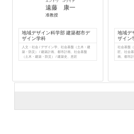
エンドウ コウイチ
遠藤 康一
准教授
地域デザイン科学部 建築都市デ
地域デ
ザイン学科
ザイン
人文・社会 / デザイン学、社会基盤（土木・建
社会基盤（
築・防災） / 建築計画、都市計画、社会基盤
匠、社会基
（土木・建築・防災） / 建築史、意匠
画、都市計