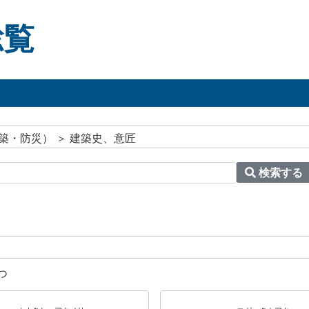
総覧
築・防災） ＞ 建築史、意匠
検索する
つ