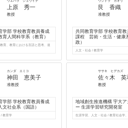
ウエハラ シュウイチ
ウシトラ カオリ
上原 秀一
艮 香織
教授
准教授
育学部 学校教育教員養成
共同教育学部 学校教育教
教育人間科学系（教育）
課程 芸術・生活・健康
政）
教育、教育における言語と思考、道
人文・社会 / 教育学
カンダ エミコ
ササキ ヒデカズ
神田 恵美子
佐々木 英
准教授
教授
育学部 学校教育教員養成
地域創生推進機構 宇大ア
人文社会系（国語）
ー 生涯学習研究開発室
/ 教育学
生涯学習、人文・社会 / 教育社会学