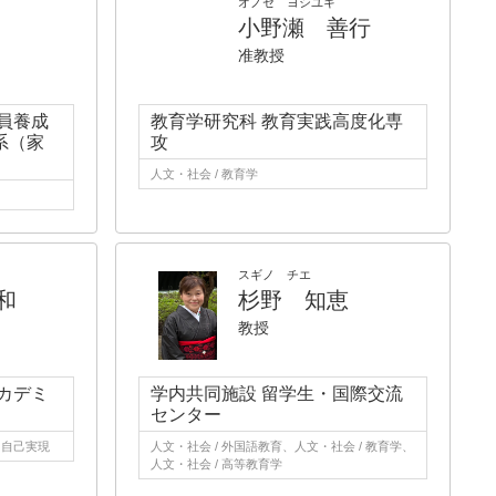
オノセ ヨシユキ
小野瀬 善行
准教授
員養成
教育学研究科 教育実践高度化専
系（家
攻
人文・社会 / 教育学
スギノ チエ
和
杉野 知恵
教授
カデミ
学内共同施設 留学生・国際交流
センター
、自己実現
人文・社会 / 外国語教育、人文・社会 / 教育学、
人文・社会 / 高等教育学