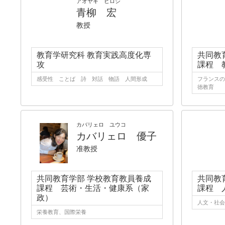
アオヤギ ヒロシ
青柳 宏
教授
教育学研究科 教育実践高度化専
共同教
攻
課程 
感受性 ことば 詩 対話 物語 人間形成
フランスの
徳教育
カバリェロ ユウコ
カバリェロ 優子
准教授
共同教育学部 学校教育教員養成
共同教
課程 芸術・生活・健康系（家
課程 
政）
人文・社会 
栄養教育、国際栄養