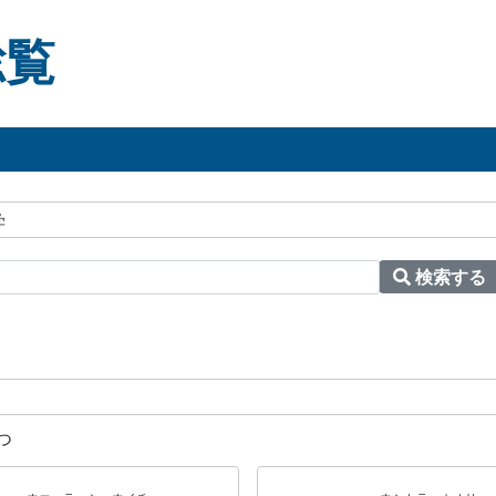
総覧
学
検索する
つ